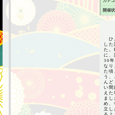
カテゴ
開催状
ひよ
した
た。
に、
30
なり
た頃
う、
んど
い間
えた
まし
め、
立し
るよ