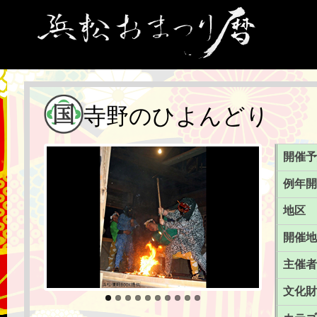
寺野のひよんどり
開催予
例年開
地区
開催地
主催者
文化財