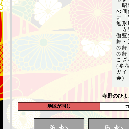
昭和
の価
に「
無形
寺野
伽藍
舞・
の舞
の舞
こざ
(参
ガイ
会)
寺野のひよ
地区が同じ