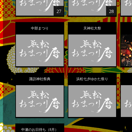
27
28
中部まつり
天神社大祭
諏訪神社祭典
浜松七夕ゆかた祭り
中瀬のお日待ち（8月）