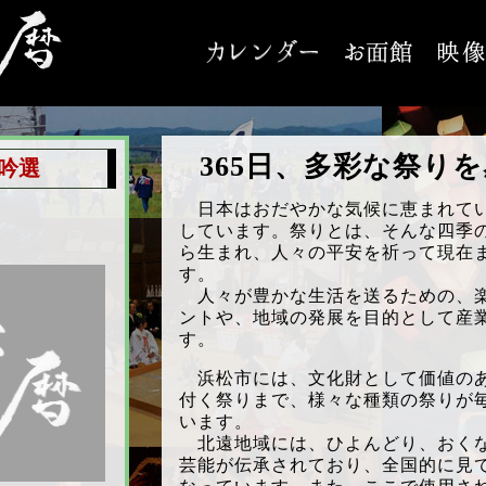
365日、多彩な祭り
吟選
日本はおだやかな気候に恵まれてい
しています。祭りとは、そんな四季
ら生まれ、人々の平安を祈って現在
す。
人々が豊かな生活を送るための、楽
ントや、地域の発展を目的として産
す。
浜松市には、文化財として価値のあ
付く祭りまで、様々な種類の祭りが
います。
北遠地域には、ひよんどり、おくな
芸能が伝承されており、全国的に見