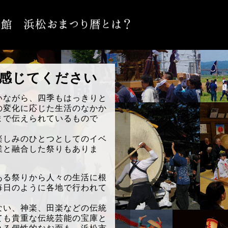
を感じてください
ながら、四季もはっきりと
の変化に応じた生活のなかか
まで伝えられているもので
しみのひとつとしてのイベ
業と融合した祭りもありま
る祭りから人々の生活に根
毎日のように各地で行われて
い、神楽、田楽などの伝統
ても貴重な伝統芸能の宝庫と