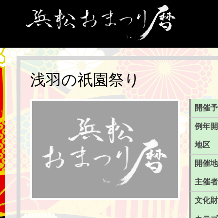
浅羽の祇園祭り
開催予
例年開
地区
開催地
主催者
文化財