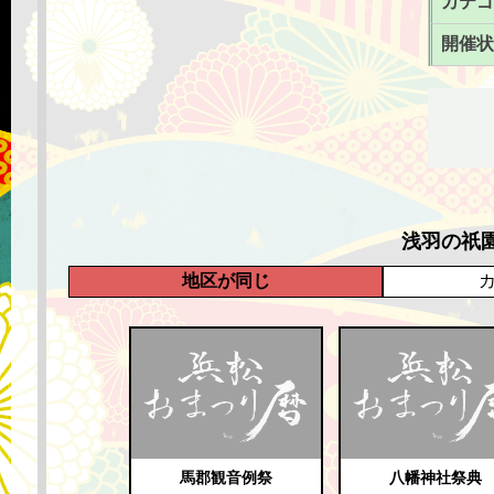
カテゴ
開催状
浅羽の祇
地区が同じ
馬郡観音例祭
八幡神社祭典