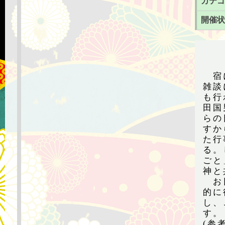
カテゴ
開催状
宿に
雑談
も行
田国
らの
すか
た行
る。
ごと
神と
お日
的に
し、
す。
(参