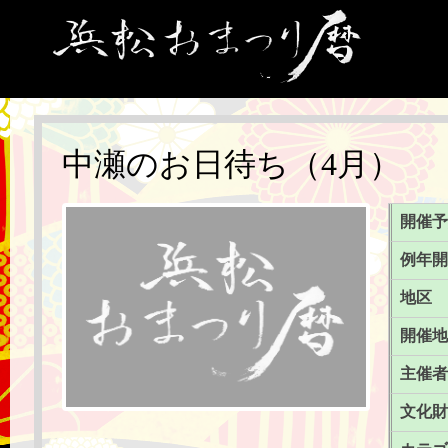
中瀬のお日待ち（4月）
開催予
例年開
地区
開催地
主催者
文化財