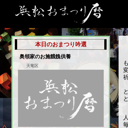
本日のおまつり吟選
奥領家のお施餓餽供養
天竜区